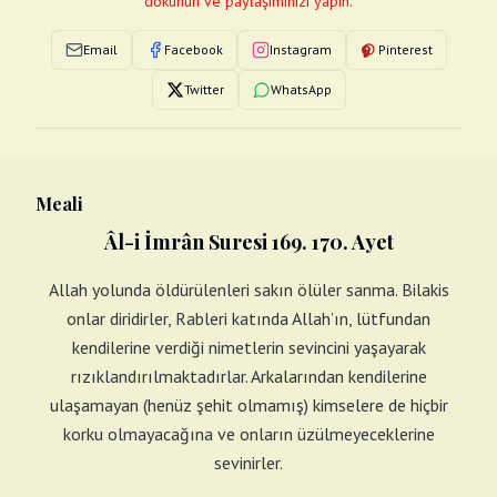
dokunun ve paylaşımınızı yapın.
Email
Facebook
Instagram
Pinterest
Twitter
WhatsApp
Meali
Âl-i İmrân Suresi 169. 170. Ayet
Allah yolunda öldürülenleri sakın ölüler sanma. Bilakis
onlar diridirler, Rableri katında Allah’ın, lütfundan
kendilerine verdiği nimetlerin sevincini yaşayarak
rızıklandırılmaktadırlar. Arkalarından kendilerine
ulaşamayan (henüz şehit olmamış) kimselere de hiçbir
korku olmayacağına ve onların üzülmeyeceklerine
sevinirler.