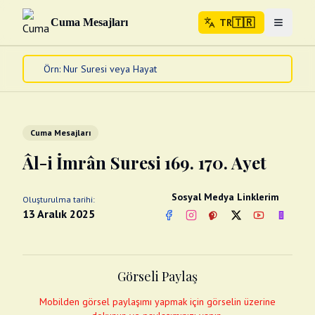
🇹🇷
Cuma Mesajları
TR
Menuyu 
🇹🇷
TR
Ana Sayfa
Kur'an-ı Kerim
Cuma Mesajları
Cuma Mesajları
Kandil Mesajları
Âl-i İmrân Suresi 169. 170. Ayet
Bayram Mesajları
Diğer
Sosyal Medya Linklerim
Oluşturulma tarihi:
Çeşitli Kartlar
13 Aralık 2025
Facebook
Instagram
Pinterest
Twitter
YouTube
nextsos
Videolar
Gusül (Boy Abdesti)
Abdest Videoları
Namaz Videoları
Görseli Paylaş
Diğer Videolar
Fotograflar
Mobilden görsel paylaşımı yapmak için görselin üzerine