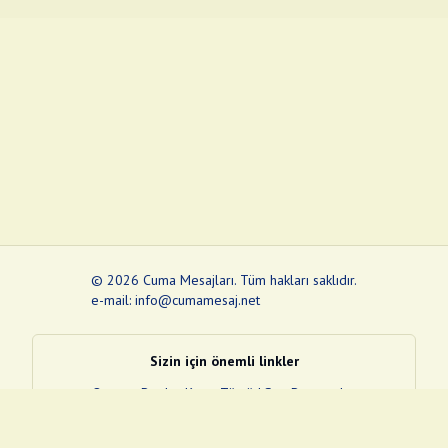
©
2026
Cuma Mesajları
.
Tüm hakları saklıdır.
e-mail: info@cumamesaj.net
Sizin için önemli linkler
Quran
e-Devlet Kapısı
Tüvtürk
Son Depremler