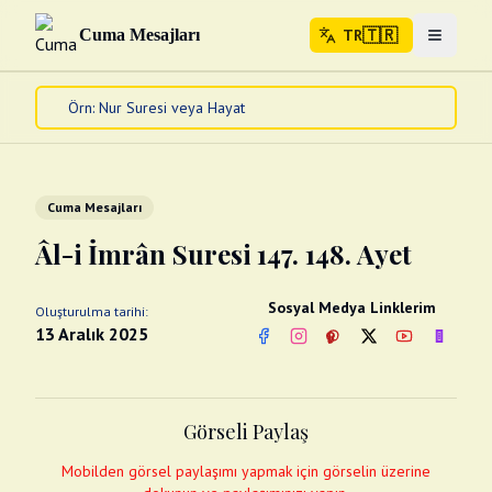
🇹🇷
Cuma Mesajları
TR
Menuyu 
🇹🇷
TR
Ana Sayfa
Kur'an-ı Kerim
Cuma Mesajları
Cuma Mesajları
Kandil Mesajları
Âl-i İmrân Suresi 147. 148. Ayet
Bayram Mesajları
Diğer
Sosyal Medya Linklerim
Oluşturulma tarihi:
Çeşitli Kartlar
13 Aralık 2025
Facebook
Instagram
Pinterest
Twitter
YouTube
nextsos
Videolar
Gusül (Boy Abdesti)
Abdest Videoları
Namaz Videoları
Görseli Paylaş
Diğer Videolar
Fotograflar
Mobilden görsel paylaşımı yapmak için görselin üzerine