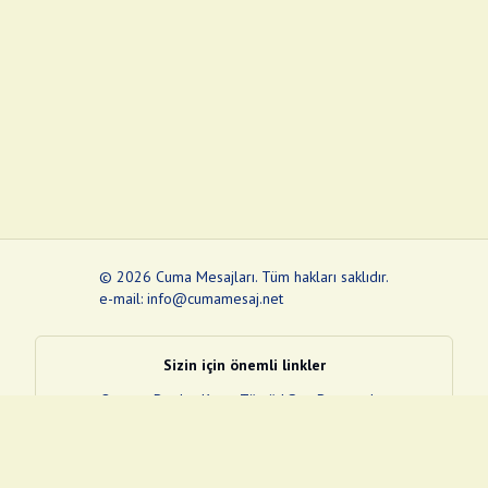
©
2026
Cuma Mesajları
.
Tüm hakları saklıdır.
e-mail: info@cumamesaj.net
Sizin için önemli linkler
Quran
e-Devlet Kapısı
Tüvtürk
Son Depremler
Sosyal Medya Linklerim