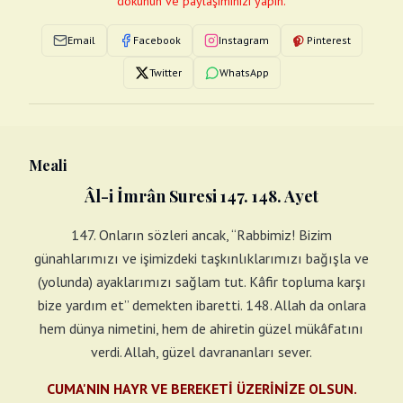
dokunun ve paylaşımınızı yapın.
Email
Facebook
Instagram
Pinterest
Twitter
WhatsApp
Meali
Âl-i İmrân Suresi 147. 148. Ayet
147. Onların sözleri ancak, “Rabbimiz! Bizim
günahlarımızı ve işimizdeki taşkınlıklarımızı bağışla ve
(yolunda) ayaklarımızı sağlam tut. Kâfir topluma karşı
bize yardım et” demekten ibaretti. 148. Allah da onlara
hem dünya nimetini, hem de ahiretin güzel mükâfatını
verdi. Allah, güzel davrananları sever.
CUMA'NIN HAYR VE BEREKETİ ÜZERİNİZE OLSUN.