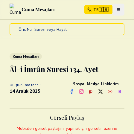
🇹🇷
Cuma Mesajları
TR
Menuyu 
🇹🇷
TR
Ana Sayfa
Kur'an-ı Kerim
Cuma Mesajları
Cuma Mesajları
Kandil Mesajları
Âl-i İmrân Suresi 134. Ayet
Bayram Mesajları
Diğer
Sosyal Medya Linklerim
Oluşturulma tarihi:
Çeşitli Kartlar
14 Aralık 2025
Facebook
Instagram
Pinterest
Twitter
YouTube
nextsos
Videolar
Gusül (Boy Abdesti)
Abdest Videoları
Namaz Videoları
Görseli Paylaş
Diğer Videolar
Fotograflar
Mobilden görsel paylaşımı yapmak için görselin üzerine