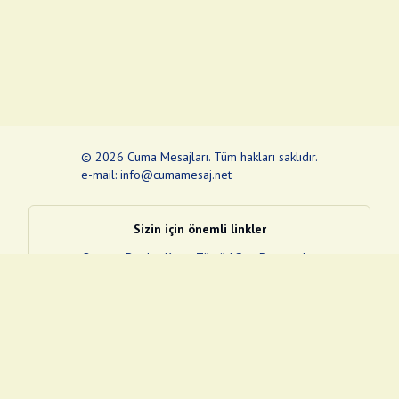
©
2026
Cuma Mesajları
.
Tüm hakları saklıdır.
e-mail: info@cumamesaj.net
Sizin için önemli linkler
Quran
e-Devlet Kapısı
Tüvtürk
Son Depremler
Sosyal Medya Linklerim
Facebook
Instagram
Pinterest
Twitter
YouTube
nextsosyal