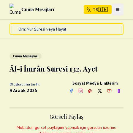
🇹🇷
Cuma Mesajları
TR
Menuyu 
🇹🇷
TR
Ana Sayfa
Kur'an-ı Kerim
Cuma Mesajları
Cuma Mesajları
Kandil Mesajları
Âl-i İmrân Suresi 132. Ayet
Bayram Mesajları
Diğer
Sosyal Medya Linklerim
Oluşturulma tarihi:
Çeşitli Kartlar
9 Aralık 2025
Facebook
Instagram
Pinterest
Twitter
YouTube
nextsos
Videolar
Gusül (Boy Abdesti)
Abdest Videoları
Namaz Videoları
Görseli Paylaş
Diğer Videolar
Fotograflar
Mobilden görsel paylaşımı yapmak için görselin üzerine