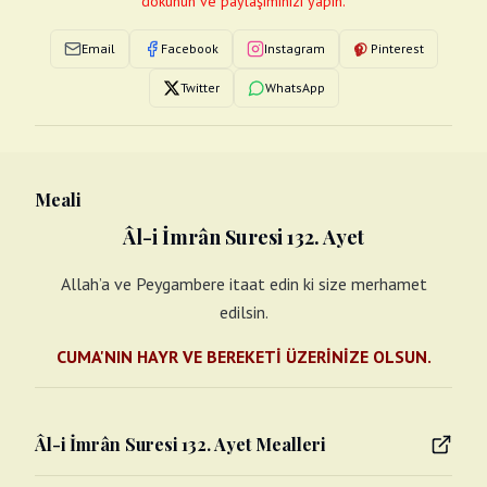
dokunun ve paylaşımınızı yapın.
Email
Facebook
Instagram
Pinterest
Twitter
WhatsApp
Meali
Âl-i İmrân Suresi 132. Ayet
Allah’a ve Peygambere itaat edin ki size merhamet
edilsin.
CUMA'NIN HAYR VE BEREKETİ ÜZERİNİZE OLSUN.
Âl-i İmrân Suresi 132. Ayet Mealleri