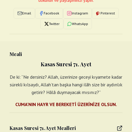
dokunun ve paylaşımınızı yapın.
Email
Facebook
Instagram
Pinterest
Twitter
WhatsApp
Meali
Kasas Suresi 71. Ayet
De ki: “Ne dersiniz? Allah, üzerinize geceyi kıyamete kadar
sürekli kılsaydı, Allah’tan başka hangi ilâh size bir aydınlık
getirir? Hâlâ duymayacak mısınız?”
CUMA'NIN HAYR VE BEREKETİ ÜZERİNİZE OLSUN.
Kasas Suresi 71. Ayet Mealleri