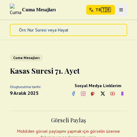
🇹🇷
Cuma Mesajları
TR
Menuyu 
🇹🇷
TR
Ana Sayfa
Kur'an-ı Kerim
Cuma Mesajları
Cuma Mesajları
Kandil Mesajları
Kasas Suresi 71. Ayet
Bayram Mesajları
Diğer
Sosyal Medya Linklerim
Oluşturulma tarihi:
Çeşitli Kartlar
9 Aralık 2025
Facebook
Instagram
Pinterest
Twitter
YouTube
nextsos
Videolar
Gusül (Boy Abdesti)
Abdest Videoları
Namaz Videoları
Görseli Paylaş
Diğer Videolar
Fotograflar
Mobilden görsel paylaşımı yapmak için görselin üzerine