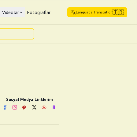
🇹🇷
Videolar
Fotograflar
Language Translation
Sosyal Medya Linklerim
Facebook
Instagram
Pinterest
Twitter
YouTube
nextsosyal