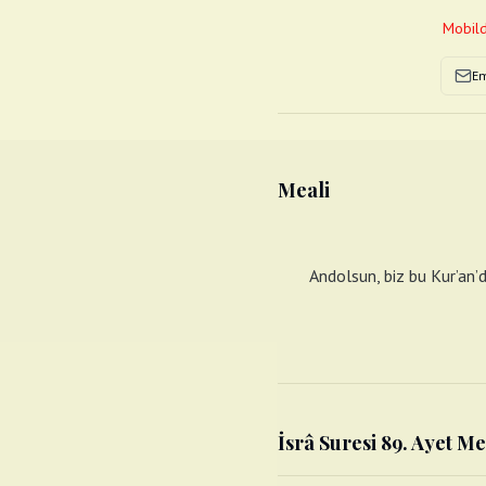
Mobild
Em
Meali
Andolsun, biz bu Kur’an’d
İsrâ Suresi 89. Ayet Me