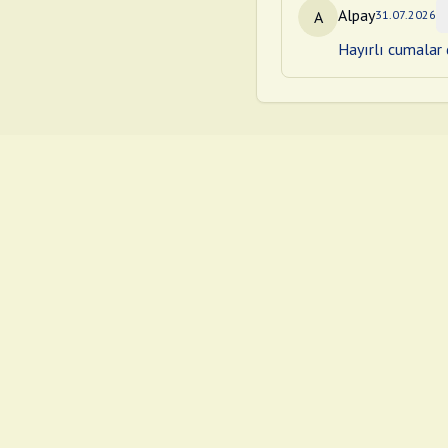
Alpay
A
31.07.2026
Hayırlı cumalar d
©
2026
Cuma Mesajları
.
Tüm hakları saklıdır.