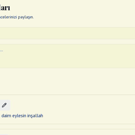
ları
elerinizi paylaşın.
i daim eylesin inşallah