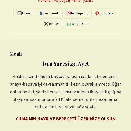
dokunun ve paylaşımınızı yapın.
Email
Facebook
Instagram
Pinterest
Twitter
WhatsApp
Meali
İsrâ Suresi 23. Ayet
Rabbin, kendisinden başkasına asla ibadet etmemenizi,
anaya-babaya iyi davranmanızı kesin olarak emretti. Eğer
onlardan biri, ya da her ikisi senin yanında ihtiyarlık çağına
ulaşırsa, sakın onlara “öf!” bile deme; onları azarlama;
onlara tatlı ve güzel söz söyle.
CUMA'NIN HAYR VE BEREKETİ ÜZERİNİZE OLSUN