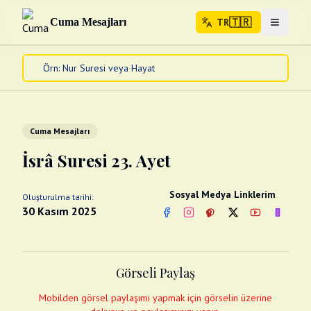
🇹🇷
Cuma Mesajları
TR
Menuyu 
🇹🇷
TR
Ana Sayfa
Kur'an-ı Kerim
Cuma Mesajları
Cuma Mesajları
Kandil Mesajları
İsrâ Suresi 23. Ayet
Bayram Mesajları
Diğer
Sosyal Medya Linklerim
Oluşturulma tarihi:
Çeşitli Kartlar
30 Kasım 2025
Facebook
Instagram
Pinterest
Twitter
YouTube
nextsos
Videolar
Gusül (Boy Abdesti)
Abdest Videoları
Namaz Videoları
Görseli Paylaş
Diğer Videolar
Fotograflar
Mobilden görsel paylaşımı yapmak için görselin üzerine