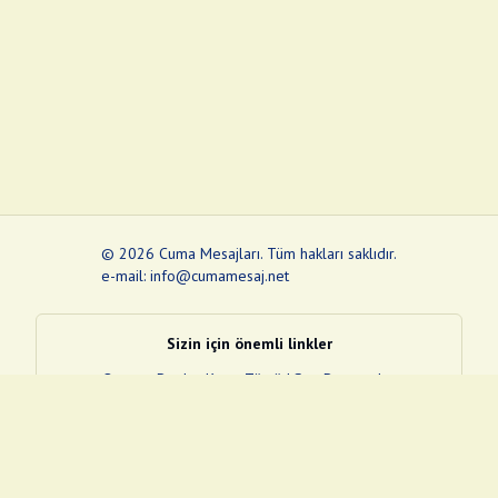
©
2026
Cuma Mesajları
.
Tüm hakları saklıdır.
e-mail: info@cumamesaj.net
Sizin için önemli linkler
Quran
e-Devlet Kapısı
Tüvtürk
Son Depremler
Sosyal Medya Linklerim
Facebook
Instagram
Pinterest
Twitter
YouTube
nextsosyal