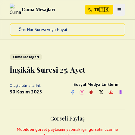
🇹🇷
Cuma Mesajları
TR
Menuyu 
🇹🇷
TR
Ana Sayfa
Kur'an-ı Kerim
Cuma Mesajları
Cuma Mesajları
Kandil Mesajları
İnşikâk Suresi 25. Ayet
Bayram Mesajları
Diğer
Sosyal Medya Linklerim
Oluşturulma tarihi:
Çeşitli Kartlar
30 Kasım 2025
Facebook
Instagram
Pinterest
Twitter
YouTube
nextsos
Videolar
Gusül (Boy Abdesti)
Abdest Videoları
Namaz Videoları
Görseli Paylaş
Diğer Videolar
Fotograflar
Mobilden görsel paylaşımı yapmak için görselin üzerine