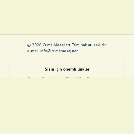
©
2026
Cuma Mesajları
.
Tüm hakları saklıdır.
e-mail: info@cumamesaj.net
Sizin için önemli linkler
Quran
e-Devlet Kapısı
Tüvtürk
Son Depremler
Sosyal Medya Linklerim
Facebook
Instagram
Pinterest
Twitter
YouTube
nextsosyal