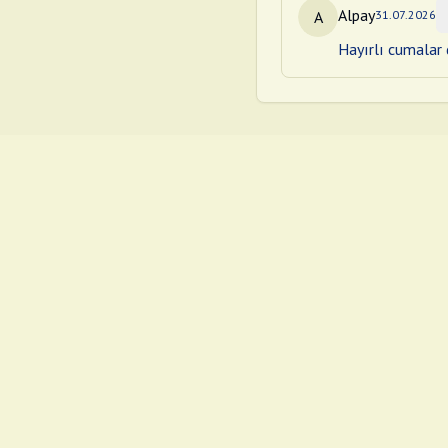
Alpay
A
31.07.2026
Hayırlı cumalar d
©
2026
Cuma Mesajları
.
Tüm hakları saklıdır.