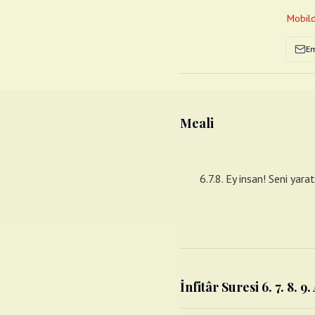
Mobild
Em
Meali
6.7.8. Ey insan! Seni yara
İnfitâr Suresi 6. 7. 8. 9