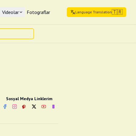
🇹🇷
Videolar
Fotograflar
Language Translation
Sosyal Medya Linklerim
Facebook
Instagram
Pinterest
Twitter
YouTube
nextsosyal