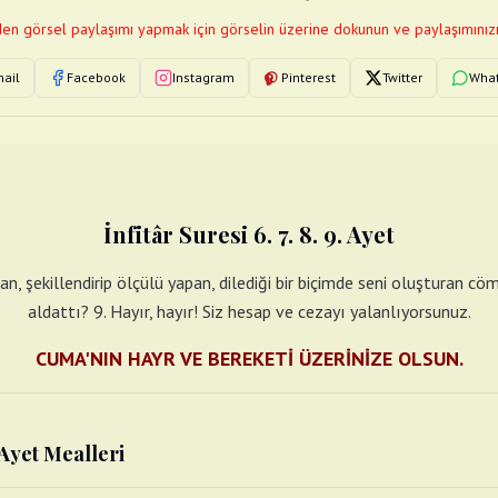
en görsel paylaşımı yapmak için görselin üzerine dokunun ve paylaşımınızı
ail
Facebook
Instagram
Pinterest
Twitter
Wha
İnfitâr Suresi 6. 7. 8. 9. Ayet
tan, şekillendirip ölçülü yapan, dilediği bir biçimde seni oluşturan c
aldattı? 9. Hayır, hayır! Siz hesap ve cezayı yalanlıyorsunuz.
CUMA'NIN HAYR VE BEREKETİ ÜZERİNİZE OLSUN.
. Ayet Mealleri