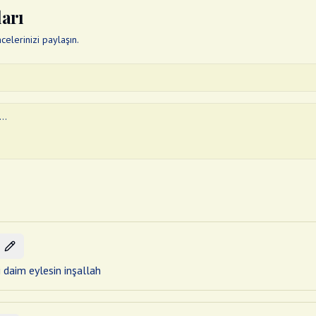
ları
elerinizi paylaşın.
i daim eylesin inşallah