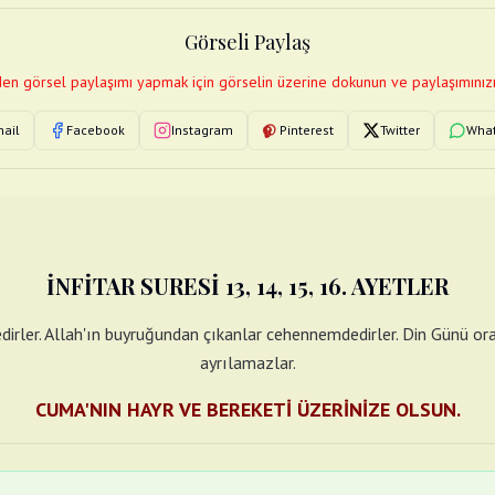
Görseli Paylaş
en görsel paylaşımı yapmak için görselin üzerine dokunun ve paylaşımınızı
ail
Facebook
Instagram
Pinterest
Twitter
Wha
İNFİTAR SURESİ 13, 14, 15, 16. AYETLER
edirler. Allah'ın buyruğundan çıkanlar cehennemdedirler. Din Günü ora
ayrılamazlar.
CUMA'NIN HAYR VE BEREKETİ ÜZERİNİZE OLSUN.