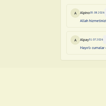
Alpino
A
05.08.2026
Allah hizmetiniz
Alpay
A
31.07.2026
Hayırlı cumalar d