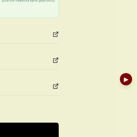
(Üzerine tıklayınca ayete gidersiniz)
▶