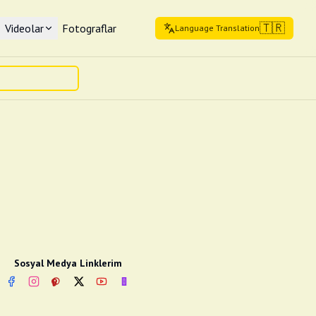
🇹🇷
Videolar
Fotograflar
Language Translation
Sosyal Medya Linklerim
Facebook
Instagram
Pinterest
Twitter
YouTube
nextsosyal