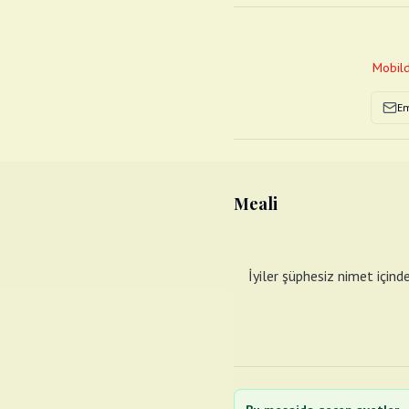
Mobild
Em
Meali
İyiler şüphesiz nimet içind