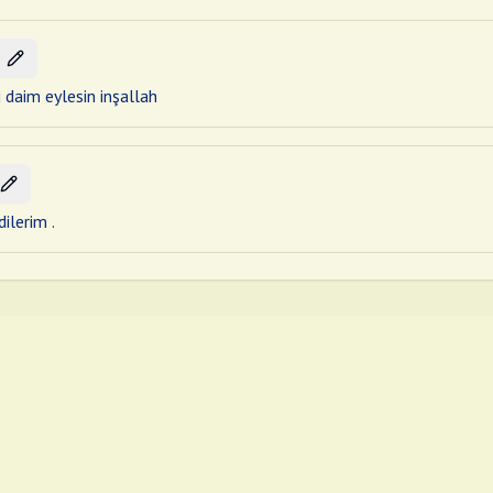
i daim eylesin inşallah
ilerim .