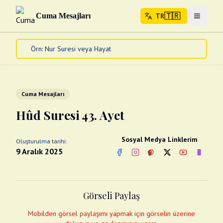
🇹🇷
Cuma Mesajları
TR
Menuyu 
🇹🇷
TR
Ana Sayfa
Kur'an-ı Kerim
Cuma Mesajları
Cuma Mesajları
Kandil Mesajları
Hûd Suresi 43. Ayet
Bayram Mesajları
Diğer
Sosyal Medya Linklerim
Oluşturulma tarihi:
Çeşitli Kartlar
9 Aralık 2025
Facebook
Instagram
Pinterest
Twitter
YouTube
nextsos
Videolar
Gusül (Boy Abdesti)
Abdest Videoları
Namaz Videoları
Görseli Paylaş
Diğer Videolar
Fotograflar
Mobilden görsel paylaşımı yapmak için görselin üzerine