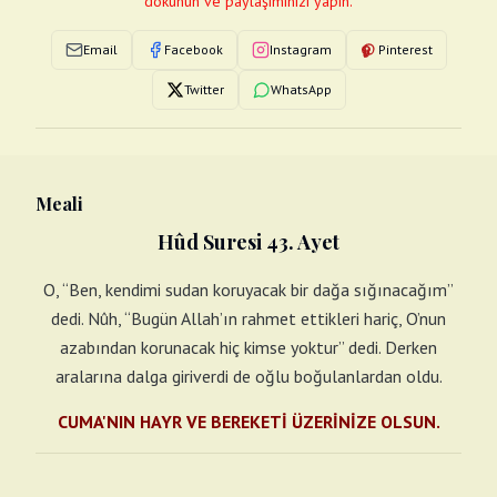
dokunun ve paylaşımınızı yapın.
Email
Facebook
Instagram
Pinterest
Twitter
WhatsApp
Meali
Hûd Suresi 43. Ayet
O, “Ben, kendimi sudan koruyacak bir dağa sığınacağım”
dedi. Nûh, “Bugün Allah’ın rahmet ettikleri hariç, O’nun
azabından korunacak hiç kimse yoktur” dedi. Derken
aralarına dalga giriverdi de oğlu boğulanlardan oldu.
CUMA'NIN HAYR VE BEREKETİ ÜZERİNİZE OLSUN.