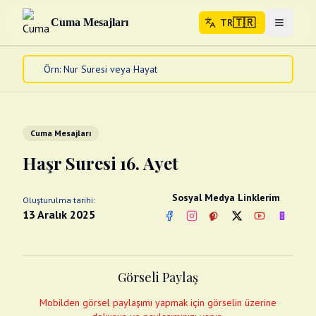
🇹🇷
Cuma Mesajları
TR
Menuyu 
🇹🇷
TR
Ana Sayfa
Kur'an-ı Kerim
Cuma Mesajları
Cuma Mesajları
Kandil Mesajları
Haşr Suresi 16. Ayet
Bayram Mesajları
Diğer
Sosyal Medya Linklerim
Oluşturulma tarihi:
Çeşitli Kartlar
13 Aralık 2025
Facebook
Instagram
Pinterest
Twitter
YouTube
nextsos
Videolar
Gusül (Boy Abdesti)
Abdest Videoları
Namaz Videoları
Görseli Paylaş
Diğer Videolar
Fotograflar
Mobilden görsel paylaşımı yapmak için görselin üzerine