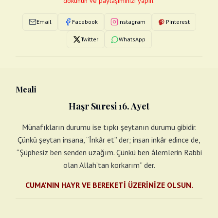
dokunun ve paylaşımınızı yapın.
Email
Facebook
Instagram
Pinterest
Twitter
WhatsApp
Meali
Haşr Suresi 16. Ayet
Münafıkların durumu ise tıpkı şeytanın durumu gibidir.
Çünkü şeytan insana, “İnkâr et” der; insan inkâr edince de,
“Şüphesiz ben senden uzağım. Çünkü ben âlemlerin Rabbi
olan Allah’tan korkarım” der.
CUMA'NIN HAYR VE BEREKETİ ÜZERİNİZE OLSUN.