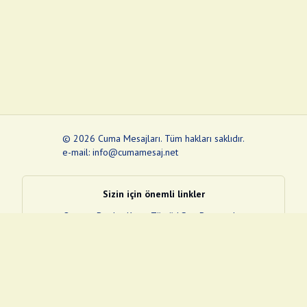
©
2026
Cuma Mesajları
.
Tüm hakları saklıdır.
e-mail: info@cumamesaj.net
Sizin için önemli linkler
Quran
e-Devlet Kapısı
Tüvtürk
Son Depremler
Sosyal Medya Linklerim
Facebook
Instagram
Pinterest
Twitter
YouTube
nextsosyal