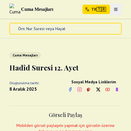
🇹🇷
Cuma Mesajları
TR
Menuyu 
🇹🇷
TR
Ana Sayfa
Kur'an-ı Kerim
Cuma Mesajları
Cuma Mesajları
Kandil Mesajları
Hadîd Suresi 12. Ayet
Bayram Mesajları
Diğer
Sosyal Medya Linklerim
Oluşturulma tarihi:
Çeşitli Kartlar
8 Aralık 2025
Facebook
Instagram
Pinterest
Twitter
YouTube
nextsos
Videolar
Gusül (Boy Abdesti)
Abdest Videoları
Namaz Videoları
Görseli Paylaş
Diğer Videolar
Fotograflar
Mobilden görsel paylaşımı yapmak için görselin üzerine