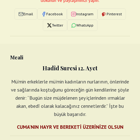
dokunun ve paylaşımınızı yapın.
Email
Facebook
Instagram
Pinterest
Twitter
WhatsApp
Meali
Hadîd Suresi 12. Ayet
Mü’min erkeklerle mü’min kadınların nurlarının, önlerinde
ve sağlarında koştuğunu göreceğin gün kendilerine şöyle
denir: “Bugün size müjdelenen şey içlerinden ırmaklar
akan, ebedî olarak kalacağınız cennetlerdir.” İşte bu
büyük başarıdır.
CUMA'NIN HAYR VE BEREKETİ ÜZERİNİZE OLSUN