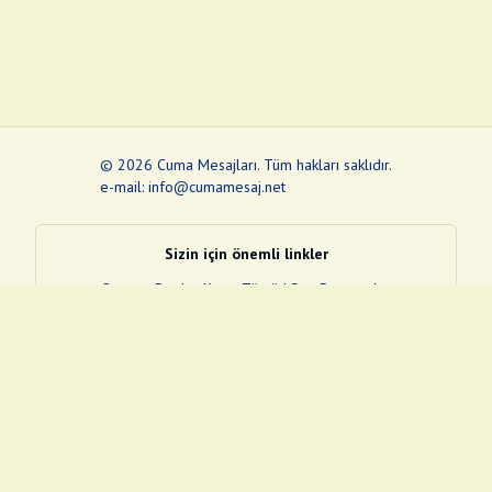
©
2026
Cuma Mesajları
.
Tüm hakları saklıdır.
e-mail: info@cumamesaj.net
Sizin için önemli linkler
Quran
e-Devlet Kapısı
Tüvtürk
Son Depremler
Sosyal Medya Linklerim
Facebook
Instagram
Pinterest
Twitter
YouTube
nextsosyal