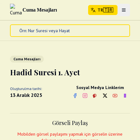
🇹🇷
Cuma Mesajları
TR
Menuyu 
🇹🇷
TR
Ana Sayfa
Kur'an-ı Kerim
Cuma Mesajları
Cuma Mesajları
Kandil Mesajları
Hadîd Suresi 1. Ayet
Bayram Mesajları
Diğer
Sosyal Medya Linklerim
Oluşturulma tarihi:
Çeşitli Kartlar
13 Aralık 2025
Facebook
Instagram
Pinterest
Twitter
YouTube
nextsos
Videolar
Gusül (Boy Abdesti)
Abdest Videoları
Namaz Videoları
Görseli Paylaş
Diğer Videolar
Fotograflar
Mobilden görsel paylaşımı yapmak için görselin üzerine