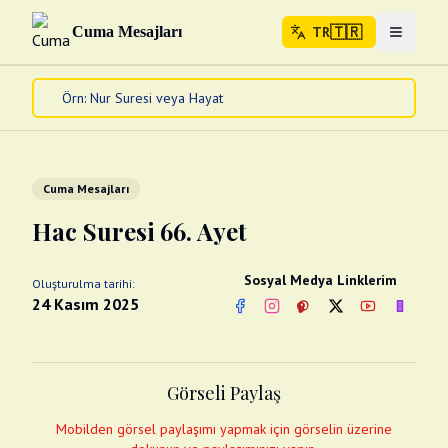
🇹🇷
Cuma Mesajları
TR
Menuyu 
🇹🇷
TR
Ana Sayfa
Kur'an-ı Kerim
Cuma Mesajları
Cuma Mesajları
Kandil Mesajları
Hac Suresi 66. Ayet
Bayram Mesajları
Diğer
Sosyal Medya Linklerim
Oluşturulma tarihi:
Çeşitli Kartlar
24 Kasım 2025
Facebook
Instagram
Pinterest
Twitter
YouTube
nextsos
Videolar
Gusül (Boy Abdesti)
Abdest Videoları
Namaz Videoları
Görseli Paylaş
Diğer Videolar
Fotograflar
Mobilden görsel paylaşımı yapmak için görselin üzerine