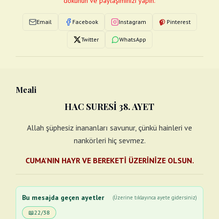
dokunun ve paylaşımınızı yapın.
Email
Facebook
Instagram
Pinterest
Twitter
WhatsApp
Meali
HAC SURESİ 38. AYET
Allah şüphesiz inananları savunur, çünkü hainleri ve
nankörleri hiç sevmez.
CUMA'NIN HAYR VE BEREKETİ ÜZERİNİZE OLSUN.
Bu mesajda geçen ayetler
(Üzerine tıklayınca ayete gidersiniz)
📖
22/38