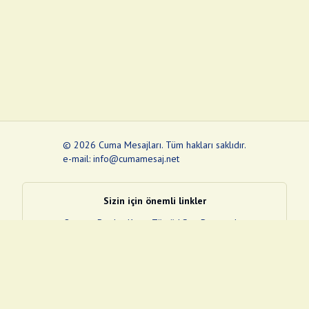
©
2026
Cuma Mesajları
.
Tüm hakları saklıdır.
e-mail: info@cumamesaj.net
Sizin için önemli linkler
Quran
e-Devlet Kapısı
Tüvtürk
Son Depremler
Sosyal Medya Linklerim
Facebook
Instagram
Pinterest
Twitter
YouTube
nextsosyal