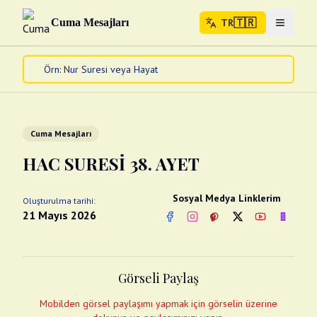
🇹🇷
Cuma Mesajları
TR
Menuyu 
🇹🇷
TR
Ana Sayfa
Kur'an-ı Kerim
Cuma Mesajları
Cuma Mesajları
Kandil Mesajları
HAC SURESİ 38. AYET
Bayram Mesajları
Diğer
Sosyal Medya Linklerim
Oluşturulma tarihi:
Çeşitli Kartlar
21 Mayıs 2026
Facebook
Instagram
Pinterest
Twitter
YouTube
nextsos
Videolar
Gusül (Boy Abdesti)
Abdest Videoları
Namaz Videoları
Görseli Paylaş
Diğer Videolar
Fotograflar
Mobilden görsel paylaşımı yapmak için görselin üzerine