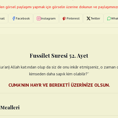
en görsel paylaşımı yapmak için görselin üzerine dokunun ve paylaşımınızı
ail
Facebook
Instagram
Pinterest
Twitter
Wha
Fussilet Suresi 52. Ayet
Kur’an) Allah katından olup da siz de onu inkâr etmişseniz, o zaman de
kimseden daha sapık kim olabilir?”
CUMA'NIN HAYR VE BEREKETİ ÜZERİNİZE OLSUN.
t Mealleri