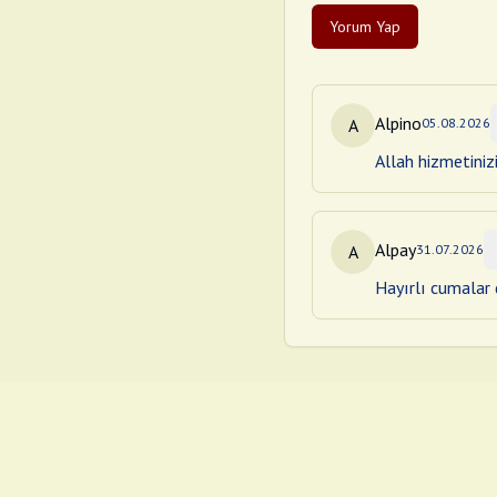
Yorum Yap
Alpino
A
05.08.2026
Allah hizmetiniz
Alpay
A
31.07.2026
Hayırlı cumalar d