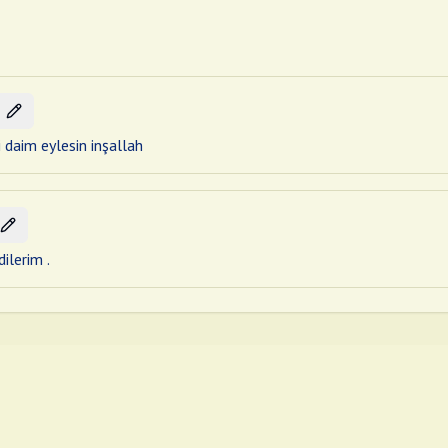
i daim eylesin inşallah
ilerim .