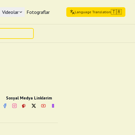
🇹🇷
Videolar
Fotograflar
Language Translation
Sosyal Medya Linklerim
Facebook
Instagram
Pinterest
Twitter
YouTube
nextsosyal