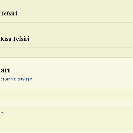
 Tefsiri
 Kısa Tefsiri
ları
elerinizi paylaşın.