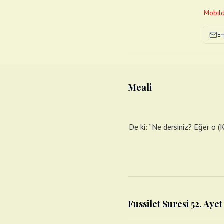
Mobild
Em
Meali
De ki: “Ne dersiniz? Eğer o (
Fussilet Suresi 52. Aye