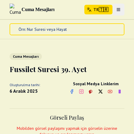
🇹🇷
Cuma Mesajları
TR
Menuyu 
🇹🇷
TR
Ana Sayfa
Kur'an-ı Kerim
Cuma Mesajları
Cuma Mesajları
Kandil Mesajları
Fussilet Suresi 39. Ayet
Bayram Mesajları
Diğer
Sosyal Medya Linklerim
Oluşturulma tarihi:
Çeşitli Kartlar
6 Aralık 2025
Facebook
Instagram
Pinterest
Twitter
YouTube
nextsos
Videolar
Gusül (Boy Abdesti)
Abdest Videoları
Namaz Videoları
Görseli Paylaş
Diğer Videolar
Fotograflar
Mobilden görsel paylaşımı yapmak için görselin üzerine