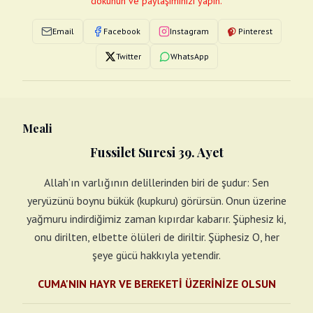
dokunun ve paylaşımınızı yapın.
Email
Facebook
Instagram
Pinterest
Twitter
WhatsApp
Meali
Fussilet Suresi 39. Ayet
Allah’ın varlığının delillerinden biri de şudur: Sen
yeryüzünü boynu bükük (kupkuru) görürsün. Onun üzerine
yağmuru indirdiğimiz zaman kıpırdar kabarır. Şüphesiz ki,
onu dirilten, elbette ölüleri de diriltir. Şüphesiz O, her
şeye gücü hakkıyla yetendir.
CUMA'NIN HAYR VE BEREKETİ ÜZERİNİZE OLSUN