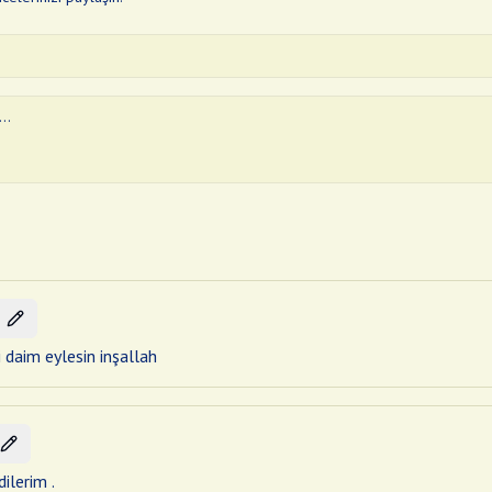
i daim eylesin inşallah
ilerim .