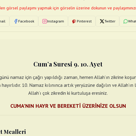
en görsel paylaşımı yapmak için görselin üzerine dokunun ve paylaşımınızı
ail
Facebook
Instagram
Pinterest
Twitter
Wha
Cum’a Suresi 9. 10. Ayet
ünü namaz için çağrı yapıldığı zaman, hemen Allah’ın zikrine koşun 
aha hayırlıdır. 10. Namaz kılınınca artık yeryüzüne dağılın ve Allah’ın 
Allah’ı çok zikredin ki kurtuluşa eresiniz.
CUMA'NIN HAYR VE BEREKETİ ÜZERİNİZE OLSUN
et Mealleri