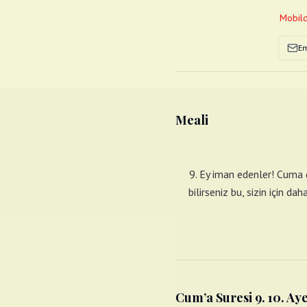
Mobild
Em
Meali
9. Ey iman edenler! Cuma g
bilirseniz bu, sizin için d
Cum’a Suresi 9. 10. Ay