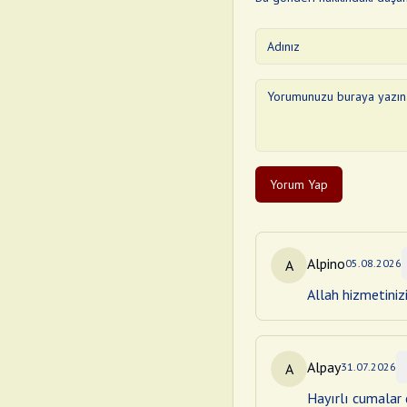
Yorum Yap
Alpino
A
05.08.2026
Allah hizmetiniz
Alpay
A
31.07.2026
Hayırlı cumalar d