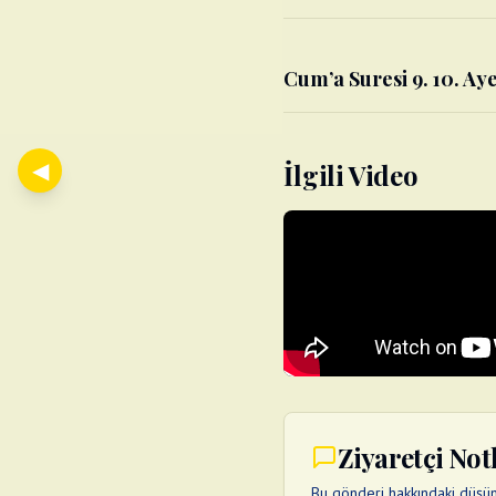
Cum’a Suresi 9. 10. Aye
◀
İlgili Video
Ziyaretçi Not
Bu gönderi hakkındaki düşünc