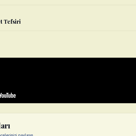
t Tefsiri
ları
elerinizi paylaşın.