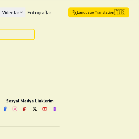
🇹🇷
Videolar
Fotograflar
Language Translation
Sosyal Medya Linklerim
Facebook
Instagram
Pinterest
Twitter
YouTube
nextsosyal