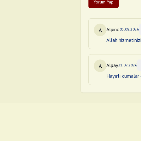
Yorum Yap
Alpino
A
05.08.2026
Allah hizmetiniz
Alpay
A
31.07.2026
Hayırlı cumalar d