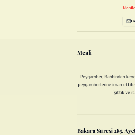
Mobild
Em
Meali
Peygamber, Rabbinden kendisi
peygamberlerine iman ettiler 
“İşittik ve 
Bakara Suresi 285. Aye