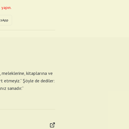
 yapın.
tsApp
, meleklerine, kitaplarına ve
rt etmeyiz.” Şöyle de dediler:
nız sanadır.”