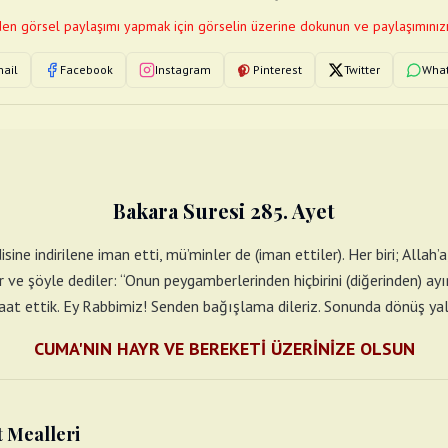
en görsel paylaşımı yapmak için görselin üzerine dokunun ve paylaşımınızı
ail
Facebook
Instagram
Pinterest
Twitter
Wha
Bakara Suresi 285. Ayet
ne indirilene iman etti, mü’minler de (iman ettiler). Her biri; Allah’a
ve şöyle dediler: “Onun peygamberlerinden hiçbirini (diğerinden) ayı
itaat ettik. Ey Rabbimiz! Senden bağışlama dileriz. Sonunda dönüş yal
CUMA'NIN HAYR VE BEREKETİ ÜZERİNİZE OLSUN
t Mealleri