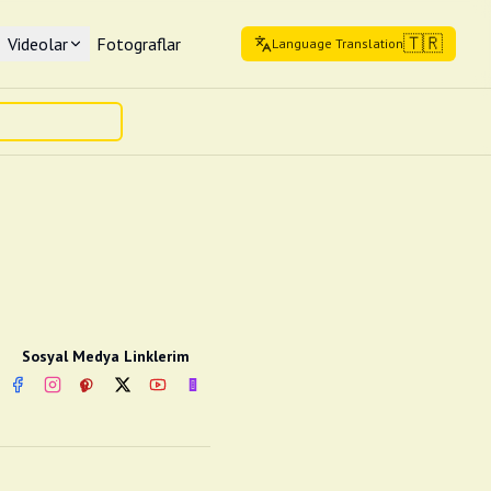
🇹🇷
Videolar
Fotograflar
Language Translation
Sosyal Medya Linklerim
Facebook
Instagram
Pinterest
Twitter
YouTube
nextsosyal