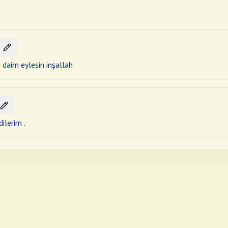
i daim eylesin inşallah
ilerim .