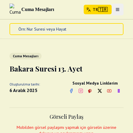
🇹🇷
Cuma Mesajları
TR
Menuyu 
🇹🇷
TR
Ana Sayfa
Kur'an-ı Kerim
Cuma Mesajları
Cuma Mesajları
Kandil Mesajları
Bakara Suresi 13. Ayet
Bayram Mesajları
Diğer
Sosyal Medya Linklerim
Oluşturulma tarihi:
Çeşitli Kartlar
6 Aralık 2025
Facebook
Instagram
Pinterest
Twitter
YouTube
nextsos
Videolar
Gusül (Boy Abdesti)
Abdest Videoları
Namaz Videoları
Görseli Paylaş
Diğer Videolar
Fotograflar
Mobilden görsel paylaşımı yapmak için görselin üzerine