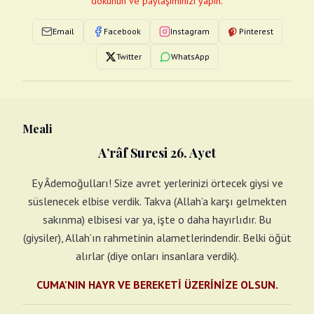
dokunun ve paylaşımınızı yapın.
Email
Facebook
Instagram
Pinterest
Twitter
WhatsApp
Meali
A’râf Suresi 26. Ayet
Ey Âdemoğulları! Size avret yerlerinizi örtecek giysi ve
süslenecek elbise verdik. Takva (Allah’a karşı gelmekten
sakınma) elbisesi var ya, işte o daha hayırlıdır. Bu
(giysiler), Allah’ın rahmetinin alametlerindendir. Belki öğüt
alırlar (diye onları insanlara verdik).
CUMA'NIN HAYR VE BEREKETİ ÜZERİNİZE OLSUN.