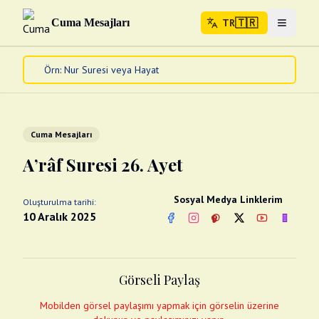
🇹🇷
Cuma Mesajları
TR
Menuyu 
🇹🇷
TR
Ana Sayfa
Kur'an-ı Kerim
Cuma Mesajları
Cuma Mesajları
Kandil Mesajları
A’râf Suresi 26. Ayet
Bayram Mesajları
Diğer
Sosyal Medya Linklerim
Oluşturulma tarihi:
Çeşitli Kartlar
10 Aralık 2025
Facebook
Instagram
Pinterest
Twitter
YouTube
nextsos
Videolar
Gusül (Boy Abdesti)
Abdest Videoları
Namaz Videoları
Görseli Paylaş
Diğer Videolar
Fotograflar
Mobilden görsel paylaşımı yapmak için görselin üzerine