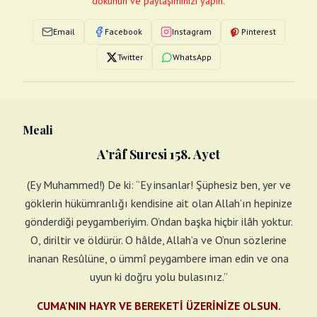
dokunun ve paylaşımınızı yapın.
Email
Facebook
Instagram
Pinterest
Twitter
WhatsApp
Meali
A’râf Suresi 158. Ayet
(Ey Muhammed!) De ki: “Ey insanlar! Şüphesiz ben, yer ve
göklerin hükümranlığı kendisine ait olan Allah’ın hepinize
gönderdiği peygamberiyim. O’ndan başka hiçbir ilâh yoktur.
O, diriltir ve öldürür. O hâlde, Allah’a ve O’nun sözlerine
inanan Resûlüne, o ümmî peygambere iman edin ve ona
uyun ki doğru yolu bulasınız.”
CUMA'NIN HAYR VE BEREKETİ ÜZERİNİZE OLSUN.