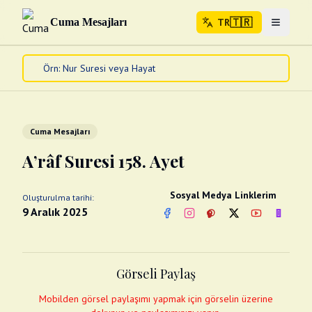
🇹🇷
Cuma Mesajları
TR
Menuyu 
🇹🇷
TR
Ana Sayfa
Kur'an-ı Kerim
Cuma Mesajları
Cuma Mesajları
Kandil Mesajları
A’râf Suresi 158. Ayet
Bayram Mesajları
Diğer
Sosyal Medya Linklerim
Oluşturulma tarihi:
Çeşitli Kartlar
9 Aralık 2025
Facebook
Instagram
Pinterest
Twitter
YouTube
nextsos
Videolar
Gusül (Boy Abdesti)
Abdest Videoları
Namaz Videoları
Görseli Paylaş
Diğer Videolar
Fotograflar
Mobilden görsel paylaşımı yapmak için görselin üzerine