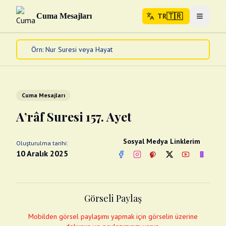
🇹🇷
Cuma Mesajları
TR
Menuyu 
🇹🇷
TR
Ana Sayfa
Kur'an-ı Kerim
Cuma Mesajları
Cuma Mesajları
Kandil Mesajları
A’râf Suresi 157. Ayet
Bayram Mesajları
Diğer
Sosyal Medya Linklerim
Oluşturulma tarihi:
Çeşitli Kartlar
10 Aralık 2025
Facebook
Instagram
Pinterest
Twitter
YouTube
nextsos
Videolar
Gusül (Boy Abdesti)
Abdest Videoları
Namaz Videoları
Görseli Paylaş
Diğer Videolar
Fotograflar
Mobilden görsel paylaşımı yapmak için görselin üzerine