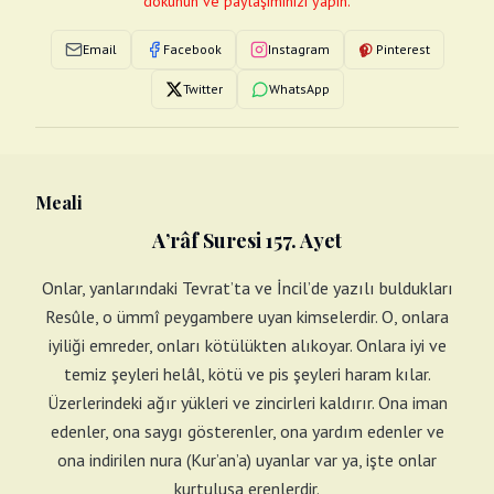
dokunun ve paylaşımınızı yapın.
Email
Facebook
Instagram
Pinterest
Twitter
WhatsApp
Meali
A’râf Suresi 157. Ayet
Onlar, yanlarındaki Tevrat’ta ve İncil’de yazılı buldukları
Resûle, o ümmî peygambere uyan kimselerdir. O, onlara
iyiliği emreder, onları kötülükten alıkoyar. Onlara iyi ve
temiz şeyleri helâl, kötü ve pis şeyleri haram kılar.
Üzerlerindeki ağır yükleri ve zincirleri kaldırır. Ona iman
edenler, ona saygı gösterenler, ona yardım edenler ve
ona indirilen nura (Kur’an’a) uyanlar var ya, işte onlar
kurtuluşa erenlerdir.