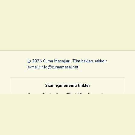
©
2026
Cuma Mesajları
.
Tüm hakları saklıdır.
e-mail: info@cumamesaj.net
Sizin için önemli linkler
Quran
e-Devlet Kapısı
Tüvtürk
Son Depremler
Sosyal Medya Linklerim
Facebook
Instagram
Pinterest
Twitter
YouTube
nextsosyal