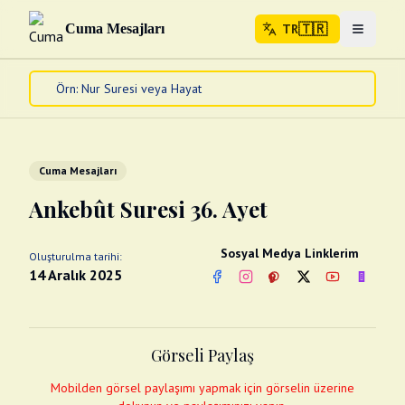
🇹🇷
Cuma Mesajları
TR
Menuyu 
🇹🇷
TR
Ana Sayfa
Kur'an-ı Kerim
Cuma Mesajları
Cuma Mesajları
Kandil Mesajları
Ankebût Suresi 36. Ayet
Bayram Mesajları
Diğer
Sosyal Medya Linklerim
Oluşturulma tarihi:
Çeşitli Kartlar
14 Aralık 2025
Facebook
Instagram
Pinterest
Twitter
YouTube
nextsos
Videolar
Gusül (Boy Abdesti)
Abdest Videoları
Namaz Videoları
Görseli Paylaş
Diğer Videolar
Fotograflar
Mobilden görsel paylaşımı yapmak için görselin üzerine