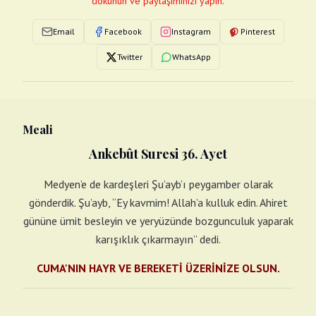
dokunun ve paylaşımınızı yapın.
Email
Facebook
Instagram
Pinterest
Twitter
WhatsApp
Meali
Ankebût Suresi 36. Ayet
Medyen’e de kardeşleri Şu’ayb’ı peygamber olarak
gönderdik. Şu’ayb, “Ey kavmim! Allah’a kulluk edin. Ahiret
gününe ümit besleyin ve yeryüzünde bozgunculuk yaparak
karışıklık çıkarmayın” dedi.
CUMA'NIN HAYR VE BEREKETİ ÜZERİNİZE OLSUN.