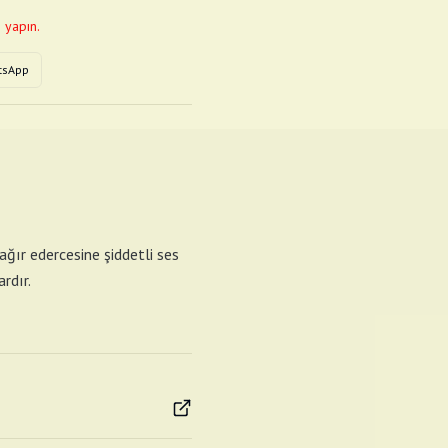
 yapın.
tsApp
ağır edercesine şiddetli ses
rdır.