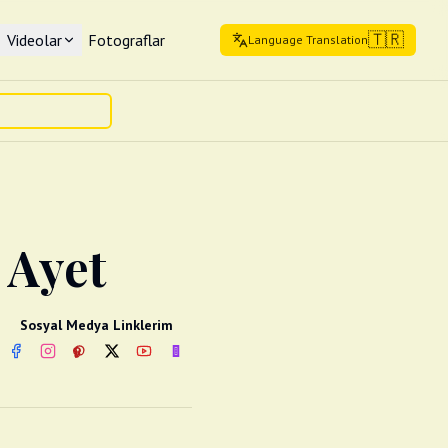
🇹🇷
Videolar
Fotograflar
Language Translation
. Ayet
Sosyal Medya Linklerim
Facebook
Instagram
Pinterest
Twitter
YouTube
nextsosyal