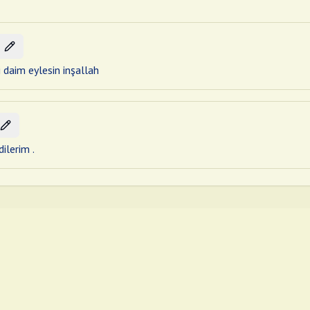
i daim eylesin inşallah
ilerim .