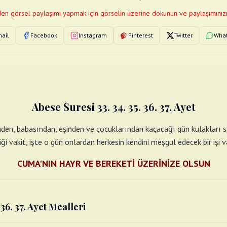
en görsel paylaşımı yapmak için görselin üzerine dokunun ve paylaşımınızı
ail
Facebook
Instagram
Pinterest
Twitter
Wha
Abese Suresi 33. 34. 35. 36. 37. Ayet
nden, babasından, eşinden ve çocuklarından kaçacağı gün kulakları s
iği vakit, işte o gün onlardan herkesin kendini meşgul edecek bir işi va
CUMA'NIN HAYR VE BEREKETİ ÜZERİNİZE OLSUN
 36. 37. Ayet Mealleri