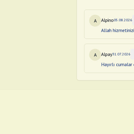
Alpino
A
05.08.2026
Allah hizmetiniz
Alpay
A
31.07.2026
Hayırlı cumalar d