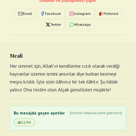
dokunun ve paylaşımınızı yapın.
Email
Facebook
Instagram
Pinterest
Twitter
WhatsApp
Meali
Her ümmet için, Allah'ın kendilerine rızık olarak verdiği
hayvanlar üzerine ismini ansınlar diye kurban kesmeyi
meşru kıldık. İşte sizin ilâhınız bir tek ilâhtır. Şu hâlde
yalnız O'na teslim olun. Alçak gönüllüleri müjdele!
Bu mesajda geçen ayetler
(Üzerine tıklayınca ayete gidersiniz)
📖
22/34