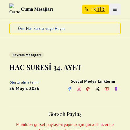
🇹🇷
Cuma Mesajları
TR
Menuyu 
🇹🇷
TR
Ana Sayfa
Kur'an-ı Kerim
Cuma Mesajları
Bayram Mesajları
Kandil Mesajları
HAC SURESİ 34. AYET
Bayram Mesajları
Diğer
Sosyal Medya Linklerim
Oluşturulma tarihi:
Çeşitli Kartlar
26 Mayıs 2026
Facebook
Instagram
Pinterest
Twitter
YouTube
nextsos
Videolar
Gusül (Boy Abdesti)
Abdest Videoları
Namaz Videoları
Görseli Paylaş
Diğer Videolar
Fotograflar
Mobilden görsel paylaşımı yapmak için görselin üzerine