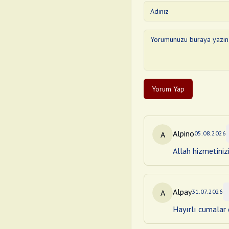
Yorum Yap
Alpino
A
05.08.2026
Allah hizmetiniz
Alpay
A
31.07.2026
Hayırlı cumalar d