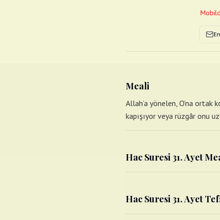
Mobild
Em
Meali
Allah’a yönelen, O’na ortak k
kapışıyor veya rüzgâr onu uzak
Hac Suresi 31. Ayet Me
Hac Suresi 31. Ayet Tef