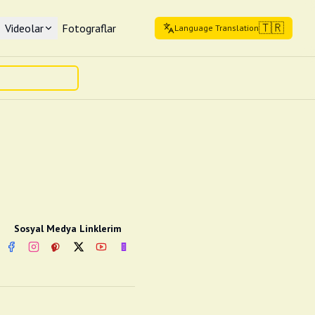
🇹🇷
Videolar
Fotograflar
Language Translation
Sosyal Medya Linklerim
Facebook
Instagram
Pinterest
Twitter
YouTube
nextsosyal