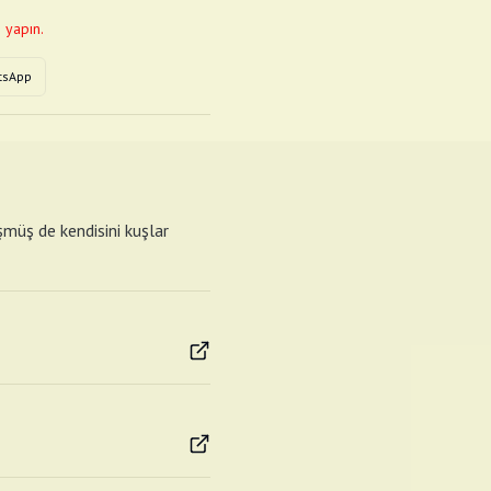
 yapın.
tsApp
şmüş de kendisini kuşlar