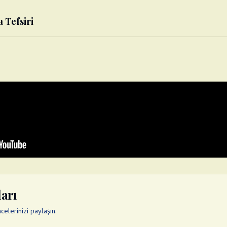
a Tefsiri
ları
elerinizi paylaşın.