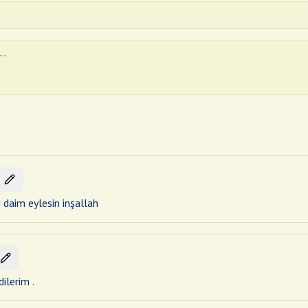
i daim eylesin inşallah
ilerim .