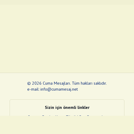
©
2026
Cuma Mesajları
.
Tüm hakları saklıdır.
e-mail: info@cumamesaj.net
Sizin için önemli linkler
Quran
e-Devlet Kapısı
Tüvtürk
Son Depremler