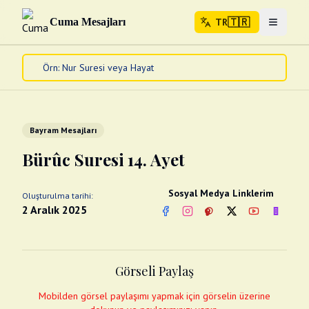
🇹🇷
Cuma Mesajları
TR
Menuyu 
🇹🇷
TR
Ana Sayfa
Kur'an-ı Kerim
Cuma Mesajları
Bayram Mesajları
Kandil Mesajları
Bürûc Suresi 14. Ayet
Bayram Mesajları
Diğer
Sosyal Medya Linklerim
Oluşturulma tarihi:
Çeşitli Kartlar
2 Aralık 2025
Facebook
Instagram
Pinterest
Twitter
YouTube
nextsos
Videolar
Gusül (Boy Abdesti)
Abdest Videoları
Namaz Videoları
Görseli Paylaş
Diğer Videolar
Fotograflar
Mobilden görsel paylaşımı yapmak için görselin üzerine